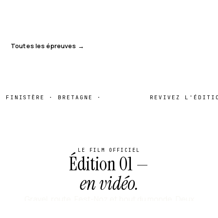
Toutes les épreuves →
ISTÈRE · BRETAGNE ·
REVIVEZ L'ÉDITION 01
LE FILM OFFICIEL
Édition 01 —
en vidéo.
Gravel, route, Fest-Noz et bout du monde. Deux
minutes pour tout comprendre.