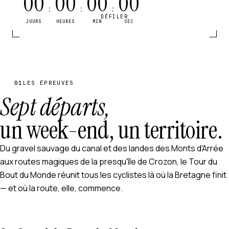
00
00
00
00
:
:
:
DÉFILER
JOURS
HEURES
MIN
SEC
01
LES ÉPREUVES
Sept départs,
un week-end, un territoire.
Du gravel sauvage du canal et des landes des Monts d'Arrée
aux routes magiques de la presqu'île de Crozon, le Tour du
Bout du Monde réunit tous les cyclistes là où la Bretagne finit
— et où la route, elle, commence.