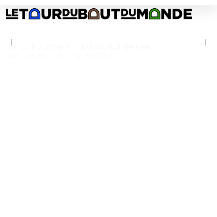
48°11'N · 03°48'W · CHÂTEAUNEUF-DU-FAOU
ÉDITION 02 — 30 + 31 MAI 2026